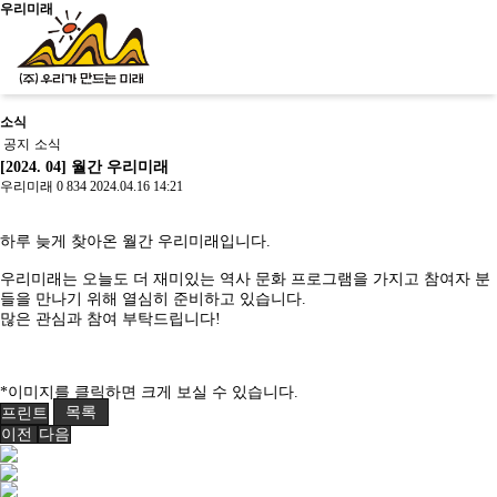
우리미래
소식
신청문의
공지
소식
[2024. 04] 월간 우리미래
우리미래
0
834
2024.04.16 14:21
사이트맵
소개
하루 늦게 찾아온 월간 우리미래입니다.
우리미래는 오늘도 더 재미있는 역사 문화 프로그램을 가지고 참여자 분
우리가만드는미래
들을 만나기 위해 열심히 준비하고 있습니다.
사업소개
많은 관심과 참여 부탁드립니다!
교육
걸어온길
소개
살아있는 역
사회서
오시는길
문화유산활
역사문화콘텐
우리가만드
사교육
비스
공지/
용
츠
는미래
학년별 추천
사회적
소식
진행 프로
*이미지를 클릭하면 크게 보실 수 있습니다.
문화유산활
역사문화교육
사업소개
기행
기업
공지
그램
문화유산활용
프린트
목록
용사업
콘텐츠
걸어온길
주제별 실내
사업실
소식
사업실적
교재/교구
이전
다음
오시는길
수업
적
학교와 함께
문화유산활용사업
사업실적