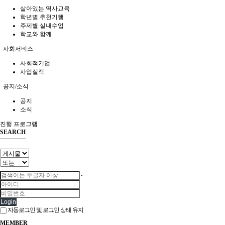
살아있는 역사교육
공지
학년별 추천기행
소식
주제별 실내수업
학교와 함께
사회서비스
진행 프로그램
사회적기업
사업실적
공지/소식
공지
소식
진행 프로그램
SEARCH
Login
자동로그인 및 로그인 상태 유지
MEMBER