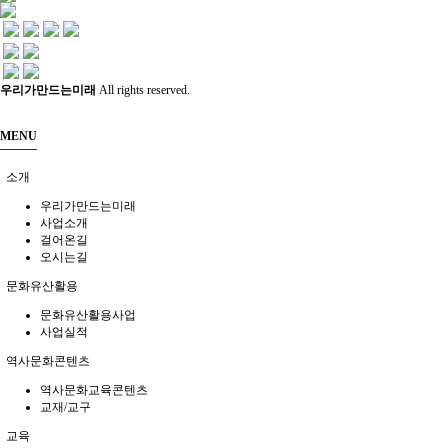
메인
소개
문화유산활용
역사문화콘텐츠
역사문화콘텐츠
교육
사회서비스
역사문화교육콘텐츠
우리가만드는미래
All rights reserved.
공지/소식
교재/교구
진행 프로그램
MENU
신청문의
사이트맵
교육
공지
소개
소식
살아있는 역사교육
우리가만드는미래
학년별 추천기행
사업소개
주제별 실내수업
걸어온길
학교와 함께
오시는길
문화유산활용
사회서비스
문화유산활용사업
사업실적
사회적기업
역사문화콘텐츠
사업실적
역사문화교육콘텐츠
교재/교구
공지/소식
교육