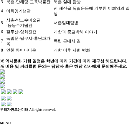
3
북촌-만해당-교육박물관
북촌 일대 탐방
전 재산을 독립운동에 기부한 이회영의 일
4
이회영기념관
생
서촌-박노수미술관
5
서촌일대탐방
-윤동주기념관
6
절두산-양화진묘
개항과 종교박해 이야기
독립문-딜쿠샤-홍난파가
7
독립 근대사 길
옥
8
인천 차이나타운
개항 이후 사회 변화
※ 역사문화 기행 일정은 학년에 따라 기간에 따라 재구성 해드립니다.
※ 비용 및 커리큘럼 문의는 담당자 혹은 해당 강사에게 문의해주세요.
우리가만드는미래
All rights reserved.
MENU