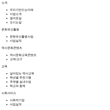
소개
우리가만드는미래
사업소개
걸어온길
오시는길
문화유산활용
문화유산활용사업
사업실적
역사문화콘텐츠
역사문화교육콘텐츠
교재/교구
교육
살아있는 역사교육
학년별 추천기행
주제별 실내수업
학교와 함께
사회서비스
사회적기업
사업실적