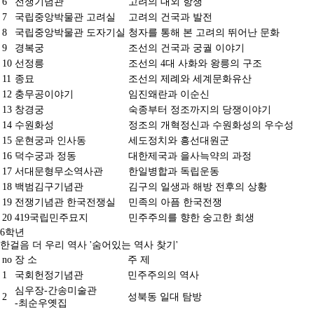
6
전쟁기념관
고려의 대외 항쟁
7
국립중앙박물관 고려실
고려의 건국과 발전
공지
8
국립중앙박물관 도자기실
청자를 통해 본 고려의 뛰어난 문화
소식
9
경복궁
조선의 건국과 궁궐 이야기
10
선정릉
조선의 4대 사화와 왕릉의 구조
진행 프로그램
11
종묘
조선의 제례와 세계문화유산
12
충무공이야기
임진왜란과 이순신
13
창경궁
숙종부터 정조까지의 당쟁이야기
14
수원화성
정조의 개혁정신과 수원화성의 우수성
15
운현궁과 인사동
세도정치와 흥선대원군
16
덕수궁과 정동
대한제국과 을사늑약의 과정
17
서대문형무소역사관
한일병합과 독립운동
18
백범김구기념관
김구의 일생과 해방 전후의 상황
19
전쟁기념관 한국전쟁실
민족의 아픔 한국전쟁
20
419국립민주묘지
민주주의를 향한 숭고한 희생
6학년
한걸음 더 우리 역사 '숨어있는 역사 찾기'
no
장 소
주 제
1
국회헌정기념관
민주주의의 역사
심우장-간송미술관
2
성북동 일대 탐방
-최순우옛집