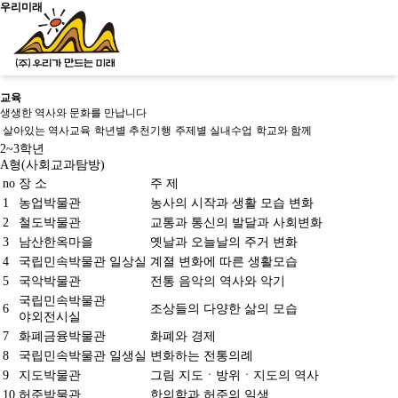
우리미래
교육
생생한 역사와 문화를 만납니다
신청문의
살아있는 역사교육
학년별 추천기행
주제별 실내수업
학교와 함께
2~3학년
A형(사회교과탐방)
no
장 소
주 제
사이트맵
소개
1
농업박물관
농사의 시작과 생활 모습 변화
2
철도박물관
교통과 통신의 발달과 사회변화
우리가만드는미래
3
남산한옥마을
옛날과 오늘날의 주거 변화
사업소개
4
국립민속박물관 일상실
계졀 변화에 따른 생활모습
교육
걸어온길
소개
살아있는 역
사회서
오시는길
5
국악박물관
전통 음악의 역사와 악기
문화유산활
역사문화콘텐
우리가만드
사교육
비스
공지/
국립민속박물관
용
츠
는미래
6
조상들의 다양한 삶의 모습
학년별 추천
사회적
소식
진행 프로
문화유산활
역사문화교육
야외전시실
사업소개
기행
기업
공지
그램
문화유산활용
용사업
콘텐츠
7
화폐금융박물관
화폐와 경제
걸어온길
주제별 실내
사업실
소식
사업실적
교재/교구
오시는길
수업
적
8
국립민속박물관 일생실
변화하는 전통의례
학교와 함께
문화유산활용사업
9
지도박물관
그림 지도ㆍ방위ㆍ지도의 역사
사업실적
10
허준박물관
한의학과 허준의 일생