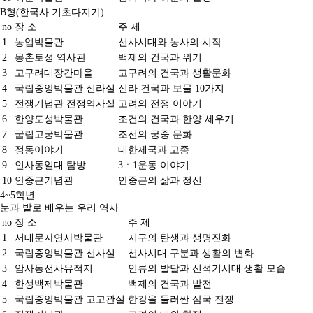
메인
B형(한국사 기초다지기)
소개
문화유산활용
역사문화콘텐츠
no
장 소
주 제
역사문화콘텐츠
1
농업박물관
선사시대와 농사의 시작
교육
2
몽촌토성 역사관
백제의 건국과 위기
사회서비스
역사문화교육콘텐츠
공지/소식
3
교재/교구
고구려대장간마을
고구려의 건국과 생활문화
진행 프로그램
4
국립중앙박물관 신라실
신라 건국과 보물 10가지
신청문의
5
전쟁기념관 전쟁역사실
고려의 전쟁 이야기
사이트맵
교육
6
한양도성박물관
조건의 건국과 한양 세우기
살아있는 역사교육
학년별 추천기행
7
굽립고궁박물관
조선의 궁중 문화
주제별 실내수업
살아있는 역사교육
8
정동이야기
대한제국과 고종
학교와 함께
학년별 추천기행
9
인사동일대 탐방
3ㆍ1운동 이야기
주제별 실내수업
학교와 함께
10
안중근기념관
안중근의 삶과 정신
4~5학년
눈과 발로 배우는 우리 역사
사회서비스
no
장 소
주 제
1
서대문자연사박물관
지구의 탄생과 생명진화
사회적기업
2
국립중앙박물관 선사실
선사시대 구분과 생활의 변화
사업실적
3
암사동선사유적지
인류의 발달과 신석기시대 생활 모습
4
한성백제박물관
백제의 건국과 발전
공지/소식
5
국립중앙박물관 고고관실
한강을 둘러싼 삼국 전쟁